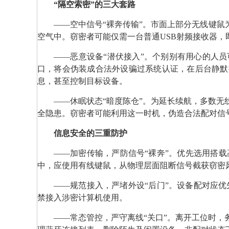
“隔空索密”的三大套路
——空中信号“裸奔传输”。市面上部分无线键鼠
空气中。窃密者可能仅需一台普通USB射频接收器
——恶意设备“潜伏接入”。个别别有用心的人员
口，将会伪装成合法外设骗过系统认证，在后台静默
息，甚至控制目标设备。
——休眠状态“暗度陈仓”。为延长续航，多数
全隐患。窃密者可能利用这一时机，伪造合法配对信
信息安全的三重防护
——加密传输，严防信号“裸奔”。优先选用搭
中，应使用有线键鼠，从物理层面阻断信号截获窃密
——规范接入，严堵外设“后门”。设备配对应
禁接入涉密计算机使用。
——常态管控，严守离线“关口”。离开工位时，