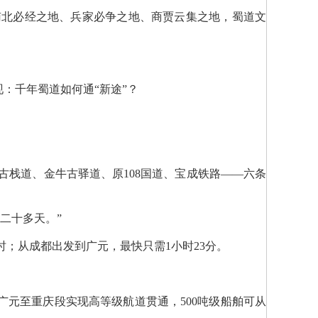
南北必经之地、兵家必争之地、商贾云集之地，蜀道文
：千年蜀道如何通“新途”？
栈道、金牛古驿道、原108国道、宝成铁路——六条
二十多天。”
时；从成都出发到广元，最快只需1小时23分。
广元至重庆段实现高等级航道贯通，500吨级船舶可从