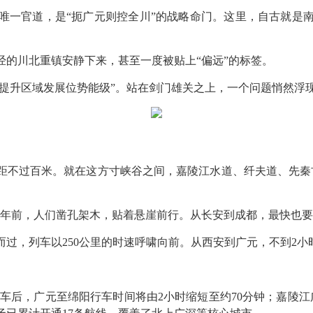
唯一官道，是“扼广元则控全川”的战略命门。这里，自古就是
经的川北重镇安静下来，甚至一度被贴上“偏远”的标签。
续提升区域发展位势能级”。站在剑门雄关之上，一个问题悄然浮现
距不过百米。就在这方寸峡谷之间，嘉陵江水道、纤夫道、先秦古
多年前，人们凿孔架木，贴着悬崖前行。从长安到成都，最快也要
而过，列车以250公里的时速呼啸向前。从西安到广元，不到2小
车后，广元至绵阳行车时间将由2小时缩短至约70分钟；嘉陵江