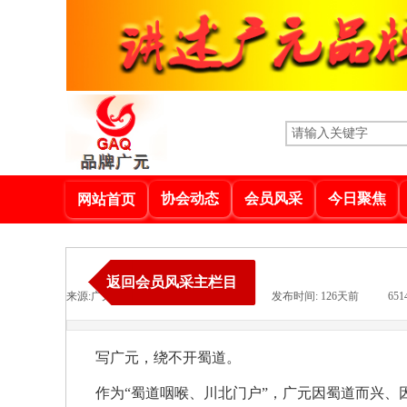
协会动态
会员风采
今日聚焦
网站首页
返回会员风采主栏目
来源:
广元新闻网
|
作者:
品牌广元
|
发布时间:
126天前
|
651
写广元，绕不开蜀道。
作为“蜀道咽喉、川北门户”，广元因蜀道而兴、