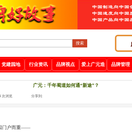
搜索
党建园地
行业资讯
品牌视点
爱上广元造
品牌管理
广元：千年蜀道如何通“新途”？
4
次浏览
|
|
分享到:
因门户而重——